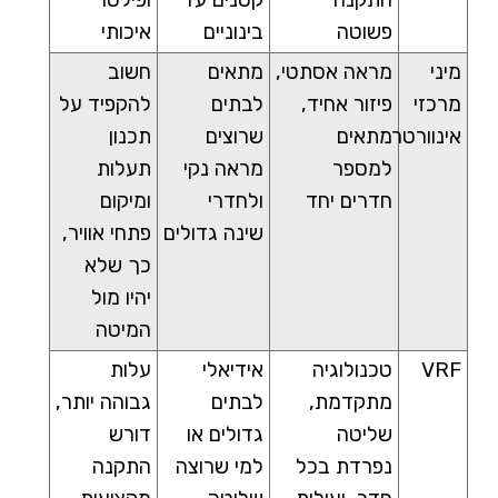
התקנה
קטנים עד
ופילטר
פשוטה
בינוניים
איכותי
מיני
מראה אסתטי,
מתאים
חשוב
מרכזי
פיזור אחיד,
לבתים
להקפיד על
אינוורטר
מתאים
שרוצים
תכנון
למספר
מראה נקי
תעלות
חדרים יחד
ולחדרי
ומיקום
שינה גדולים
פתחי אוויר,
כך שלא
יהיו מול
המיטה
VRF
טכנולוגיה
אידיאלי
עלות
מתקדמת,
לבתים
גבוהה יותר,
שליטה
גדולים או
דורש
נפרדת בכל
למי שרוצה
התקנה