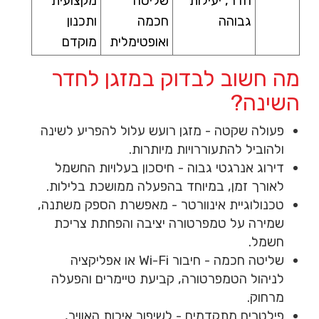
חדר, יעילות
שליטה
מקצועית
גבוהה
חכמה
ותכנון
ואופטימלית
מוקדם
מה חשוב לבדוק במזגן לחדר
השינה?
פעולה שקטה - מזגן רועש עלול להפריע לשינה
ולהוביל להתעוררויות מיותרות.
דירוג אנרגטי גבוה - חיסכון בעלויות החשמל
לאורך זמן, במיוחד בהפעלה ממושכת בלילות.
טכנולוגיית אינוורטר
- מאפשרת הספק משתנה,
שמירה על טמפרטורה יציבה והפחתת צריכת
חשמל.
שליטה חכמה - חיבור Wi-Fi או אפליקציה
לניהול הטמפרטורה, קביעת טיימרים והפעלה
מרחוק.
פילטרים מתקדמים - לשיפור איכות האוויר,