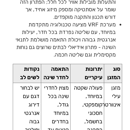
והתעלות מובילות אוויר לכל חלל; הפתרון הזה
שומר על אסתטיקה ומספק מיזוג אחיד, אך
דורש תכנון והתקנה מוקפדים.
מערכת VRF
מציעה טכנולוגיה מתקדמת
במיוחד, עם שליטה נפרדת בכל חדר, יעילות
אנרגטית גבוהה ויכולת התאמה מושלמת לתנאי
השינה - פתרון אידיאלי לבתים שרוצים גם נוחות
מקסימלית וגם שליטה חכמה.
סוג
יתרונות
התאמה
נקודות
המזגן
עיקריים
לחדר שינה
לשים לב
מזגן
פעולה שקטה
מצוין לחדרי
יש לבחור
עילי
במיוחד,
שינה בכל
דגם עם
אינוורטר
קומפקטי,
גודל,
דירוג
חסכוני
במיוחד
אנרגטי
בחשמל,
בחדרים
גבוה