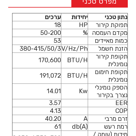
מפרט טכני
נתון טכני
יחידות
ערכים
תפוקת קירור
HP
18
מקדם העמסה
%
50-200
כמות מאיידים
53
הזנת חשמל
V/Hz/Ph
380-415/50/3
תקופת קירור
170,600
BTU/H
נומינלית
תקופת חימום
191,072
BTU/H
נומינלית
הספק נומינלי
14.01
Kw
נצרך בקירור
3.57
EER
4.13
COP
זרם מרבי
A
40.20
רמת רעש
db(A)
61
מידות (עומק /