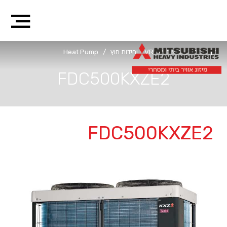
דף הבית
/
מיצובישי VRF - יחידות חוץ
/
Heat Pump
FDC500KXZE2
FDC500KXZE2