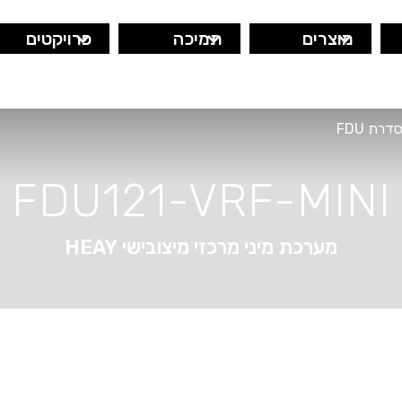
מוצרים
תמיכה
פרויקטים
דרת FDU
FDU121-VRF-MINI
מערכת מיני מרכזי מיצובישי HEAY