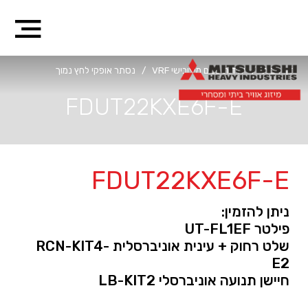
דף הבית
/
יחידות פנים מיצובישי VRF
/
נסתר אופקי לחץ נמוך
FDUT22KXE6F-E
FDUT22KXE6F-E
ניתן להזמין:
פילטר UT-FL1EF
שלט רחוק + עינית אוניברסלית RCN-KIT4-
E2
חיישן תנועה אוניברסלי LB-KIT2