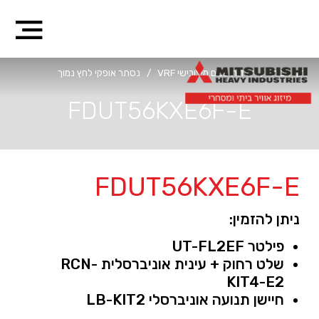
דף הבית
/
יחידות פנים מיצובישי VRF
/
נסתר אופקי לחץ נמוך
FDUT56KXE6F-E
FDUT56KXE6F-E
ניתן להזמין:
פילטר UT-FL2EF
שלט רחוק + עינית אוניברסלית RCN-
KIT4-E2
חיישן תנועה אוניברסלי LB-KIT2