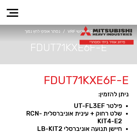
דף הבית
/
יחידות פנים מיצובישי VRF
/
נסתר אופקי לחץ נמוך
FDUT71KXE6F-E
FDUT71KXE6F-E
ניתן להזמין:
פילטר UT-FL3EF
שלט רחוק + עינית אוניברסלית RCN-
KIT4-E2
חיישן תנועה אוניברסלי LB-KIT2