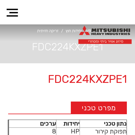
דף הבית
/
מיצובישי VRF - יחידות חוץ
/
זריקה חזיתית
FDC224KXZPE1
FDC224KXZPE1
מפרט טכני
נתון טכני
יחידות
ערכים
תפוקת קירור
HP
8