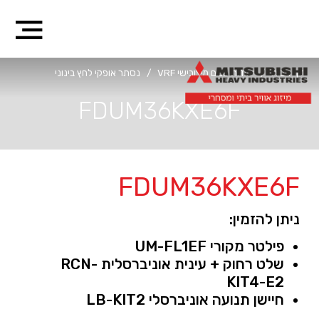
דף הבית
/
יחידות פנים מיצובישי VRF
/
נסתר אופקי לחץ בינוני
FDUM36KXE6F
FDUM36KXE6F
ניתן להזמין:
פילטר מקורי UM-FL1EF
שלט רחוק + עינית אוניברסלית RCN-
KIT4-E2
חיישן תנועה אוניברסלי LB-KIT2