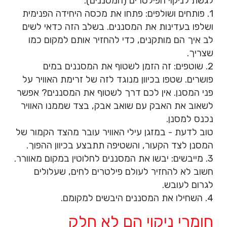
לגשת לניקוי הפילטרים (המסננים):
1. פותחים ושולפים: פתחו את מכסה היחידה הפנימית
ושלפו בעדינות את המסננים. בשלב הזה כדאי לשים
לב איך הם מותקנים, כדי להחזיר אותם למקום כמו
שצריך.
2. שוטפים: זה הזמן לשטוף את המסננים במים
פושרים. שטפו בכיוון מנוגד לזה של זרימת האוויר על
פני המסנן. אין לכם דרך לשטוף את המסננים? אפשר
לשאוב את האבק עם שואב אבק, בצד שממנו האוויר
נכנס למסנן.
טוב לדעת - במזגן עילי האוויר עובר מהצד הקמור של
המסנן לצד הקעור, והשטיפה תתבצע בכיוון ההפוך.
3. מייבשים: יבשו את המסננים לחלוטין במקום מאוורר.
חשוב לא להחזיר לעולם פילטרים לחים, שעלולים
לגרום לעובש.
4. השחילו את המסננים היבשים למקומם.
חומרי ניקוי הם לא חלק