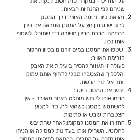
על התריס - במקרה כזה חשוב לנקות את
שניהם לפי ההנחיות הבאות.
זהו את כיוון זרימת האוויר דרך המסנן:
לרוב יש סימון חץ על המסנן שמראה את כיוון
הזרימה. הכרת הכיוון חשובה כדי שתוכלו לשטוף
אותו נכון.
שטפו את המסנן במים זורמים בכיוון ההפוך
לזרימת האוויר:
פעולה זו תעזור להסיר ביעילות את האבק
והלכלוך שהצטברו מבלי לדחוף אותם עמוק
יותר אל תוך הרשת.
ייבשו את המסנן היטב:
הניחו אותו לייבוש מוחלט באזור מאוורר - אין
להשתמש במסנן כשהוא לח, כדי למנוע
הצטברות עובש או סתימות.
החזירו את המסנן למקומו:לאחר שהתייבש
לחלוטין, השחילו אותו בעדינות למסילה או הניחו
אותו חזרה על התריס, בהתאם למיקומו המקורי.